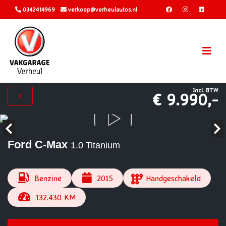
0342414969
verkoop@verheulautos.nl
Incl. BTW
€ 9.990,-
Ford C-Max
1.0 Titanium
Benzine
2015
Handgeschakeld
132.430 KM