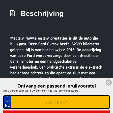
Parkeer assistent
Parkeersensor voor en achter
Beschrijving
Parkeersensoren
Ruitensproeiers/wisserbladen verwarmbaar
Sportvelgen
Met zijn ruimte en zijn prestaties is dit de auto die
bij u past. Deze Ford C-Max heeft 132399 kilometer
Verwarmde voorruit
gelopen, hij is van het bouwjaar 2015. De aandrijving
Wij proberen alle informatie zo accuraat mogelijk
van deze Ford wordt verzorgd door een driecilinder
te houden echter zijn fouten nooit uit te sluiten.
benzinemotor en een handgeschakelde
vertrouw niet volledig op deze informatie
versnellingsbak. Een praktische extra is de elektrisch
bedienbare achterklep die opent en sluit met een
Overige
druk op de knop. Het glazen panoramadak laat meer
licht binnen in het interieur en zorgt voor een
Ontvang een passend inruilvoorstel
Achteruitrij assistent
magnifiek uitzicht naar buiten. De uitmonstering van
Als u verder gaat word uw kenteken naar AutoUncle gestuurd
Meer informatie
deze auto wordt gecompleteerd door onder meer 17
Anti blokkeer systeem
KENTEKEN
inch lichtmetalen velgen, LED-dagrijverlichting, in
Anti doorslip regeling
hoogte verstelbare passagiersstoel, donker getint