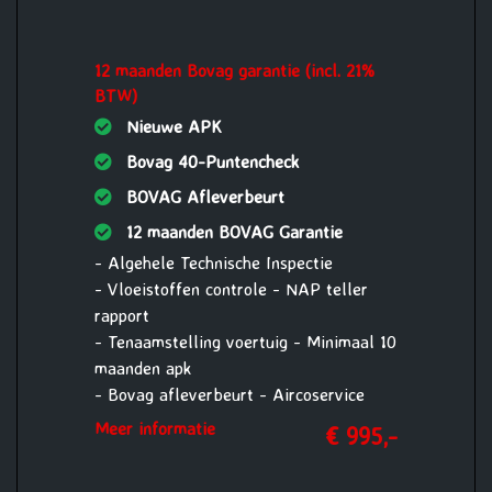
12 maanden Bovag garantie (incl. 21%
BTW)
Nieuwe APK
Bovag 40-Puntencheck
BOVAG Afleverbeurt
12 maanden BOVAG Garantie
- Algehele Technische Inspectie
- Vloeistoffen controle - NAP teller
rapport
- Tenaamstelling voertuig - Minimaal 10
maanden apk
- Bovag afleverbeurt - Aircoservice
beurt
Meer informatie
€ 995,-
- 1 jaar Pechhulp Mobiliteit Service
24/7 Europa