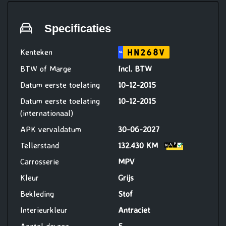
en versnellingsbak of 30.000 km,
(reparatie en onderhoud
Specificaties
werkzaamheden uit te voeren bij
Vakgarage Verheul)
Kenteken
HN268V
NL
BTW of Marge
Incl. BTW
Datum eerste toelating
10-12-2015
Datum eerste toelating
10-12-2015
(internationaal)
APK vervaldatum
30-06-2027
Tellerstand
132.430 KM
Carrosserie
MPV
Kleur
Grijs
Bekleding
Stof
Interieurkleur
Antraciet