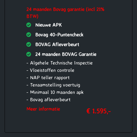
- Nieuwe accu
24 maanden Bovag garantie (incl 21%
- 12 maanden Bovag garantie op motor
BTW)
en versnellingsbak of 15.000 km,
(reparatie en onderhoud
Nieuwe APK
werkzaamheden uit te voeren bij
Bovag 40-Puntencheck
Vakgarage Verheul)
BOVAG Afleverbeurt
24 maanden BOVAG Garantie
- Algehele Technische Inspectie
- Vloeistoffen controle
- NAP teller rapport
- Tenaamstelling voertuig
- Minimaal 10 maanden apk
- Bovag afleverbeurt
- Aircoservice beurt
Meer informatie
€ 1.595,-
- 1 jaar Pechhulp Mobiliteit Service
24/7 Europa
- Nieuwe accu
- 24 maanden Bovag garantie op motor