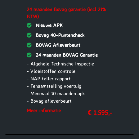
- Nieuwe accu
24 maanden Bovag garantie (incl 21%
- 12 maanden Bovag garantie op motor
BTW)
en versnellingsbak of 15.000 km,
(reparatie en onderhoud
Nieuwe APK
werkzaamheden uit te voeren bij
Bovag 40-Puntencheck
Vakgarage Verheul)
BOVAG Afleverbeurt
24 maanden BOVAG Garantie
- Algehele Technische Inspectie
- Vloeistoffen controle
- NAP teller rapport
- Tenaamstelling voertuig
- Minimaal 10 maanden apk
- Bovag afleverbeurt
- Aircoservice beurt
Meer informatie
€ 1.595,-
- 1 jaar Pechhulp Mobiliteit Service
24/7 Europa
- Nieuwe accu
- 24 maanden Bovag garantie op motor