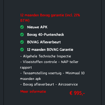
12 maanden Bovag garantie (incl. 21%
BTW)
Nieuwe APK
Bovag 40-Puntencheck
BOVAG Afleverbeurt
12 maanden BOVAG Garantie
- Algehele Technische Inspectie
- Vloeistoffen controle - NAP teller
rapport
- Tenaamstelling voertuig - Minimaal 10
maanden apk
- Bovag afleverbeurt - Aircoservice
beurt
Meer informatie
€ 995,-
- 1 jaar Pechhulp Mobiliteit Service
24/7 Europa