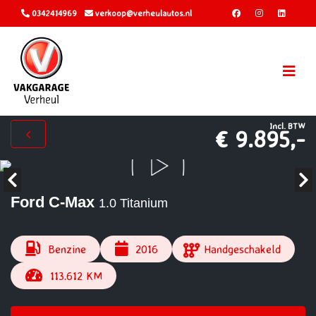
0342414969
verkoop@verheulautos.nl
Incl. BTW
€ 9.895,-
Ford C-Max
1.0 Titanium
Benzine
2016
Handgeschakeld
113.612 KM