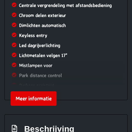
Centrale vergrendeling met afstandsbediening
Chroom delen exterieur
Dimlichten automatisch
Keyless entry
Led dagrijverlichting
Lichtmetalen velgen 17"
Mistlampen voor
Park distance control
Parkeer assistent
Parkeersensor voor en achter
Meer informatie
Parkeersensoren
Ruitensproeiers/wisserbladen verwarmbaar
Sportvelgen
Beschrijving