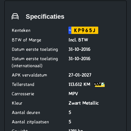
en versnellingsbak of 30.000 km,
(reparatie en onderhoud
Specificaties
werkzaamheden uit te voeren bij
Vakgarage Verheul)
Kenteken
KP965J
NL
BTW of Marge
Incl. BTW
Datum eerste toelating
31-10-2016
Datum eerste toelating
31-10-2016
(internationaal)
APK vervaldatum
27-01-2027
Tellerstand
113.612 KM
Carrosserie
MPV
Kleur
Zwart Metallic
Aantal deuren
5
Aantal zitplaatsen
5