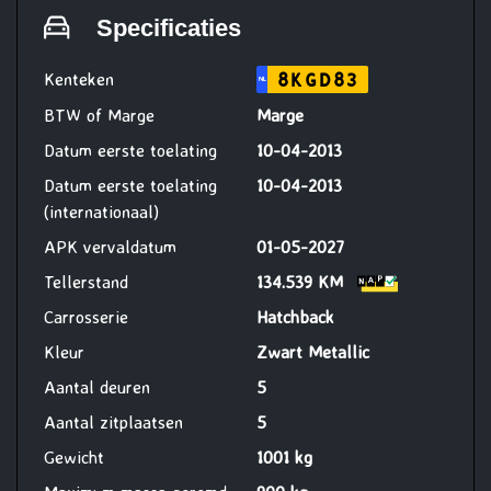
(reparatie en onderhoud
Specificaties
werkzaamheden uit te voeren bij
Vakgarage Verheul)
Kenteken
8KGD83
NL
BTW of Marge
Marge
Datum eerste toelating
10-04-2013
Datum eerste toelating
10-04-2013
(internationaal)
APK vervaldatum
01-05-2027
Tellerstand
134.539 KM
Carrosserie
Hatchback
Kleur
Zwart Metallic
Aantal deuren
5
Aantal zitplaatsen
5
Gewicht
1001 kg