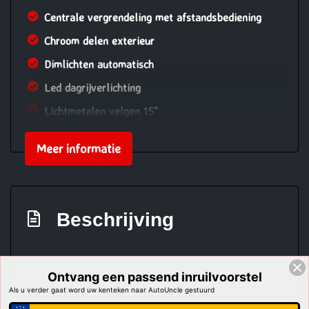
Centrale vergrendeling met afstandsbediening
Chroom delen exterieur
Dimlichten automatisch
Led dagrijverlichting
Lichtmetalen velgen 15"
Mistlampen voor
Meer informatie
Parkeersensor achter
Sportvelgen
Trekhaak
Beschrijving
Verwarmde voorruit
Wij proberen alle informatie zo accuraat mogelijk
te houden echter zijn fouten nooit uit te sluiten.
Ontvang een passend inruilvoorstel
vertrouw niet volledig op deze informatie
Als u verder gaat word uw kenteken naar AutoUncle gestuurd
Overige