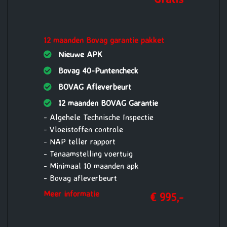
12 maanden Bovag garantie pakket
Nieuwe APK
Bovag 40-Puntencheck
BOVAG Afleverbeurt
12 maanden BOVAG Garantie
- Algehele Technische Inspectie
- Vloeistoffen controle
- NAP teller rapport
- Tenaamstelling voertuig
- Minimaal 10 maanden apk
- Bovag afleverbeurt
- Aircoservice beurt
Meer informatie
€ 995,-
- 1 jaar Pechhulp Mobiliteit Service
24/7 Europa
- Nieuwe accu