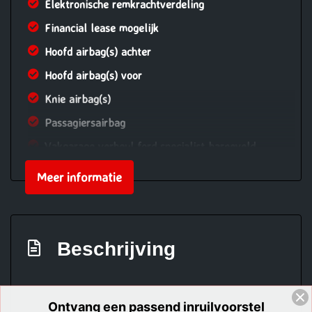
Elektronische remkrachtverdeling
Financial lease mogelijk
Hoofd airbag(s) achter
Hoofd airbag(s) voor
Knie airbag(s)
Passagiersairbag
Vakgarage verheul ford specialist barneveld
Zij airbag(s) voor
Meer informatie
Exterieur
Achterruitwisser
Beschrijving
Achterspoiler
Afst. bed. voor centr. deurvergr
Buitenspiegels elektrisch verstel- en
Ontvang een passend inruilvoorstel