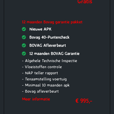
Gratis
12 maanden Bovag garantie pakket
Nieuwe APK
Bovag 40-Puntencheck
BOVAG Afleverbeurt
12 maanden BOVAG Garantie
- Algehele Technische Inspectie
- Vloeistoffen controle
- NAP teller rapport
- Tenaamstelling voertuig
- Minimaal 10 maanden apk
- Bovag afleverbeurt
- Aircoservice beurt
Meer informatie
€ 995,-
- 1 jaar Pechhulp Mobiliteit Service
24/7 Europa