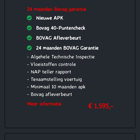
- Nieuwe accu
24 maanden Bovag garantie
- 12 maanden Bovag garantie op motor
en versnellingsbak of 15.000 km,
Nieuwe APK
(reparatie en onderhoud
Bovag 40-Puntencheck
werkzaamheden uit te voeren bij
BOVAG Afleverbeurt
Vakgarage Verheul)
24 maanden BOVAG Garantie
- Algehele Technische Inspectie
- Vloeistoffen controle
- NAP teller rapport
- Tenaamstelling voertuig
- Minimaal 10 maanden apk
- Bovag afleverbeurt
- Aircoservice beurt
Meer informatie
€ 1.595,-
- 1 jaar Pechhulp Mobiliteit Service
24/7 Europa
- Nieuwe accu
- 24 maanden Bovag garantie op motor
en versnellingsbak of 30.000 km,