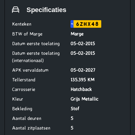
(reparatie en onderhoud
Specificaties
werkzaamheden uit te voeren bij
Vakgarage Verheul)
Kenteken
6ZHX48
NL
BTW of Marge
Marge
Datum eerste toelating
05-02-2015
Datum eerste toelating
05-02-2015
(internationaal)
APK vervaldatum
05-02-2027
Tellerstand
135.395 KM
Carrosserie
Hatchback
Kleur
Grijs Metallic
Bekleding
Stof
Aantal deuren
5
Aantal zitplaatsen
5