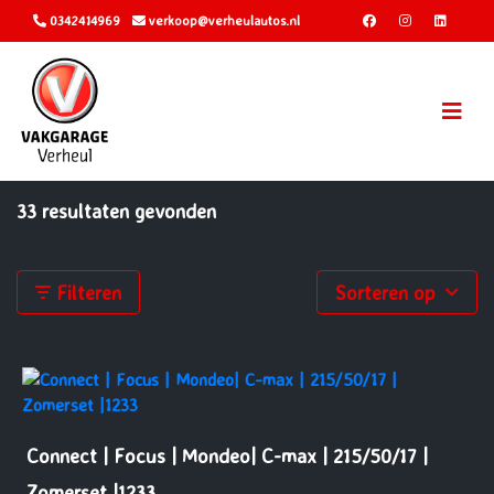
0342414969
verkoop@verheulautos.nl
33 resultaten gevonden
Filteren
Sorteren op
Connect | Focus | Mondeo| C-max | 215/50/17 |
Zomerset |1233