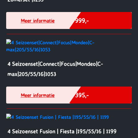
€ 999,-
Meer informatie
4 Seizoenset|Connect|Focus|Mondeo|C-
max|205/55/16|1053
€ 395,-
Meer informatie
4 Seizoenset Fusion | Fiesta |195/55/16 | 1199