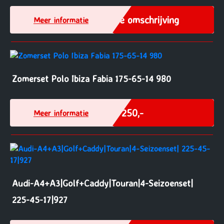
Zie omschrijving
Meer informatie
Zomerset Polo Ibiza Fabia 175-65-14 980
€ 250,-
Meer informatie
Audi-A4+A3|Golf+Caddy|Touran|4-Seizoenset|
225-45-17|927