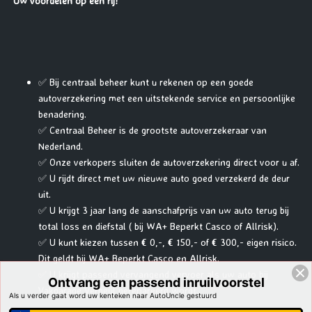
Uw voordelen op een rij!
✅ Bij centraal beheer kunt u rekenen op een goede
autoverzekering met een uitstekende service en persoonlijke
benadering.
✅ Centraal Beheer is de grootste autoverzekeraar van
Nederland.
✅ Onze verkopers sluiten de autoverzekering direct voor u af.
✅ U rijdt direct met uw nieuwe auto goed verzekerd de deur
uit.
✅ U krijgt 3 jaar lang de aanschafprijs van uw auto terug bij
total loss en diefstal ( bij WA+ Beperkt Casco of Allrisk).
✅ U kunt kiezen tussen € 0,-, € 150,- of € 300,- eigen risico.
Dit geldt bij WA+ Beperkt Casco en Allrisk.
✅ U krijgt passend vervangend vervoer als uw auto bij
Ontvang een passend inruilvoorstel
Vakgarage Verheul gerepareerd wordt.
Als u verder gaat word uw kenteken naar AutoUncle gestuurd