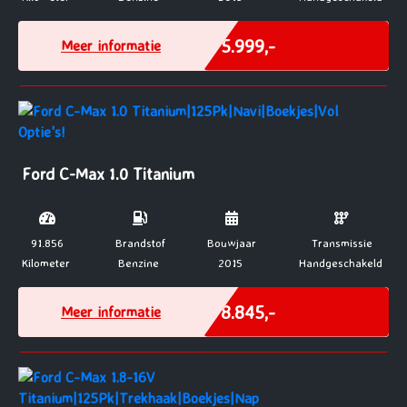
Marge
€ 5.999,-
Meer informatie
Ford C-Max 1.0 Titanium
91.856
Brandstof
Bouwjaar
Transmissie
Kilometer
Benzine
2015
Handgeschakeld
Marge
€ 8.845,-
Meer informatie