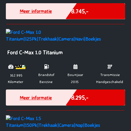
Marge
€ 8.745,-
Meer informatie
Ford C-Max 1.0 Titanium
Brandstof
Bouwjaar
Transmissie
162.995
Kilometer
Benzine
2015
Handgeschakeld
Marge
€ 8.295,-
Meer informatie